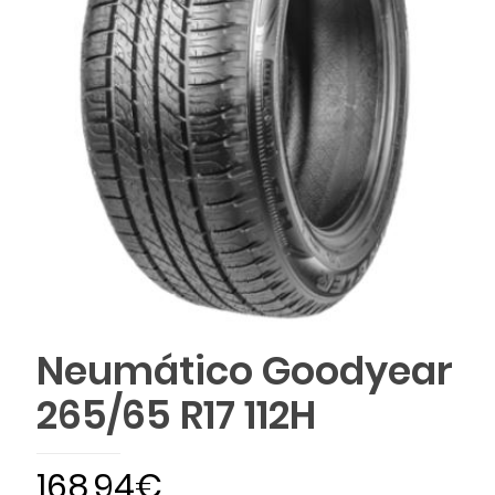
Neumático Goodyear
265/65 R17 112H
168,94
€