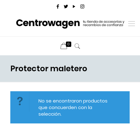
0
Protector maletero
No se encontraron productos
que concuerden con la
selección.