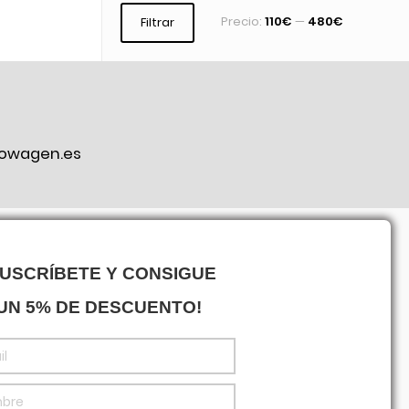
Precio:
110€
—
480€
Filtrar
owagen.es
ook
SUSCRÍBETE Y CONSIGUE
UN 5% DE DESCUENTO!