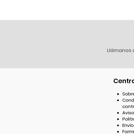
Llámanos 
Centr
Sobr
Cond
cont
Aviso
Polit
Envío
Formu