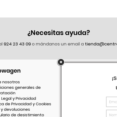
¿Necesitas ayuda?
al
924 23 43 09
o mándanos un email a
tienda@centr
owagen
Síguenos en Faceb
¡
e nosotros
iciones generales de
ratación
 Legal y Privacidad
ica de Privacidad y Cookies
 y devoluciones
lario de desistimiento