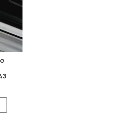
de
A3
o