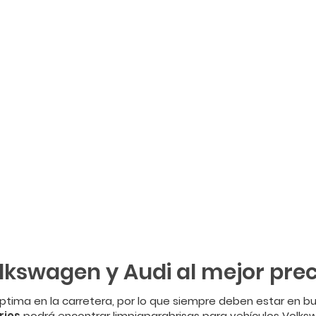
lkswagen y Audi al mejor prec
óptima en la carretera, por lo que siempre deben estar en b
rios
podrá encontrar limpiaparabrisas para vehículos Volks