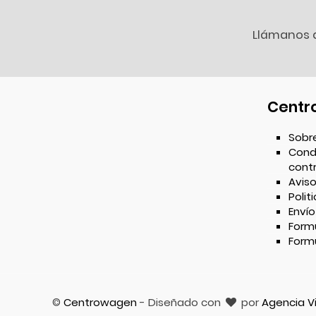
Llámanos 
Centr
Sobr
Cond
cont
Aviso
Polit
Envío
Formu
Form
©
Centrowagen
- Diseñado con
por
Agencia V