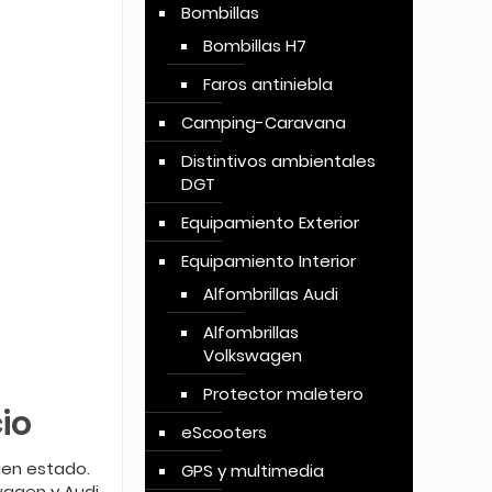
Bombillas
Bombillas H7
Faros antiniebla
Camping-Caravana
Distintivos ambientales
DGT
Equipamiento Exterior
Equipamiento Interior
Alfombrillas Audi
Alfombrillas
Volkswagen
Protector maletero
io
eScooters
uen estado.
GPS y multimedia
wagen y Audi