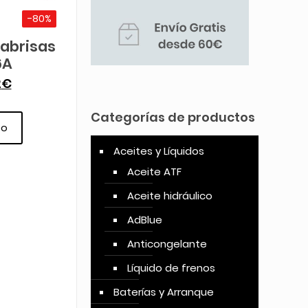
-80%
abrisas
6A
2
€
Categorías de productos
to
Aceites y Líquidos
Aceite ATF
Aceite hidráulico
AdBlue
Anticongelante
Líquido de frenos
Baterías y Arranque