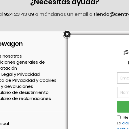
¿Necesitas ayuda?
al
924 23 43 09
o mándanos un email a
tienda@centr
owagen
Síguenos en Faceb
¡
e nosotros
iciones generales de
ratación
 Legal y Privacidad
ica de Privacidad y Cookies
 y devoluciones
lario de desistimiento
ulario de reclamaciones
He 
isual
La
clá