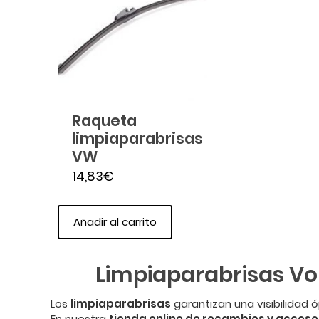
Raqueta
limpiaparabrisas
VW
14,83
€
Añadir al carrito
Limpiaparabrisas Vo
Los
limpiaparabrisas
garantizan una visibilidad 
En nuestra
tienda online de recambios y acceso