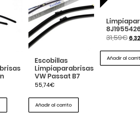
Limpiapar
8J195542
31,59
€
6,3
Añadir al carri
Escobillas
brisas
Limpiaparabrisas
n
VW Passat B7
55,74
€
o
Añadir al carrito