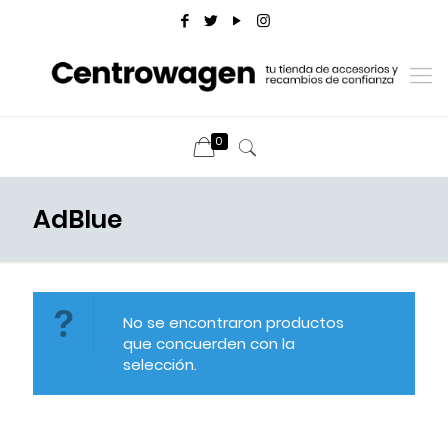
0
AdBlue
No se encontraron productos
que concuerden con la
selección.