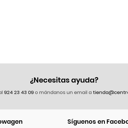
¿Necesitas ayuda?
al
924 23 43 09
o mándanos un email a
tienda@centr
owagen
Síguenos en Faceb