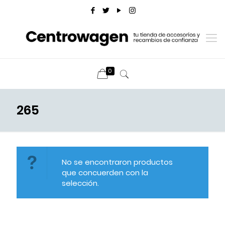
0
265
No se encontraron productos
que concuerden con la
selección.