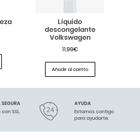
ieza
Líquido
descongelante
Volkswagen
11,99
€
Añadir al carrito
 SEGURA
AYUDA
 con SSL.
Estamos contigo
para ayudarte.