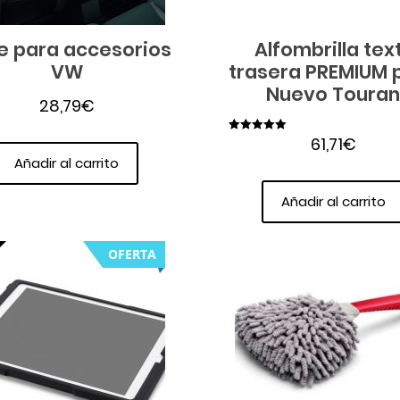
e para accesorios
Alfombrilla text
VW
trasera PREMIUM 
Nuevo Toura
28,79
€
61,71
€
Valorado en
5.00
Añadir al carrito
de 5
Añadir al carrito
OFERTA