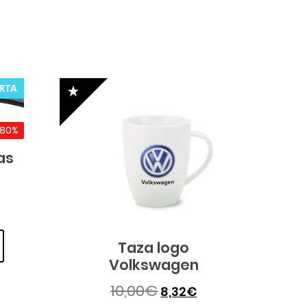
RTA
-80%
as
Taza logo
Volkswagen
10,00
€
8,32
€