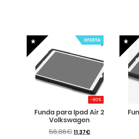
OFERTA
-80%
Funda para Ipad Air 2
Fun
Volkswagen
56,86
€
11,37
€