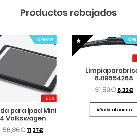
Productos rebajados
OFERTA
OFE
Limpiaparabris
8J1955426A
31,59
€
6,32
€
-80%
da para Ipad Mini
Añadir al carrito
4 Volkswagen
56,86
€
11,37
€