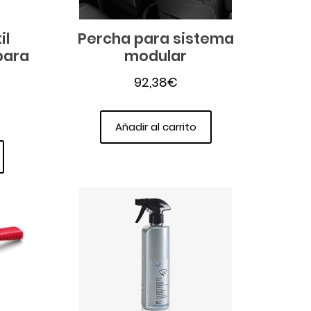
il
Percha para sistema
para
modular
n
92,38
€
Añadir al carrito