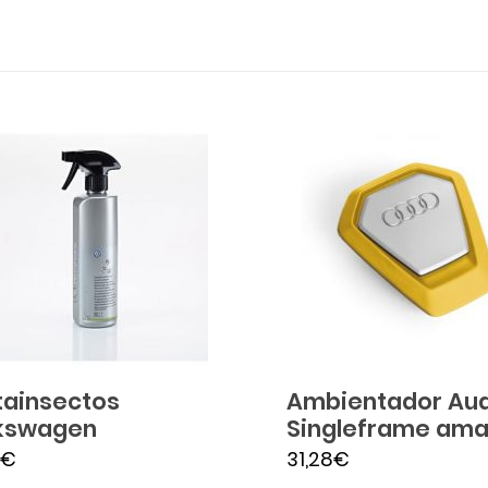
tainsectos
Ambientador Aud
kswagen
Singleframe amar
€
31,28
€