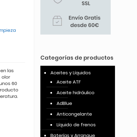
4.00
sobre 5
basado
en
puntuación
de cliente
impieza
Categorías de productos
en las
Aceites y Líquidos
 olor
Aceite ATF
 unos 60
producto
Aceite hidráulico
eratura.
AdBlue
Anticongelante
Líquido de frenos
Baterías y Arranque