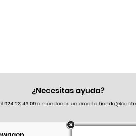
¿Necesitas ayuda?
al
924 23 43 09
o mándanos un email a
tienda@centr
owagen
Síguenos en Faceb