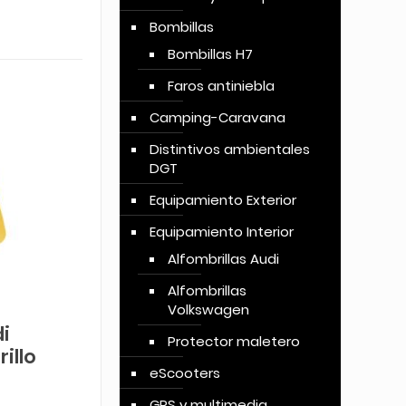
Bombillas
Bombillas H7
Faros antiniebla
Camping-Caravana
Distintivos ambientales
DGT
Equipamiento Exterior
Equipamiento Interior
Alfombrillas Audi
Alfombrillas
Volkswagen
i
Protector maletero
illo
eScooters
GPS y multimedia