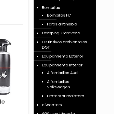
Bombillas
Bombillas H7
Faros antiniebla
Camping-Caravana
Distintivos ambientales
DGT
Equipamiento Exterior
Equipamiento Interior
Alfombrillas Audi
Alfombrillas
Volkswagen
Protector maletero
de
eScooters
GPS y multimedia