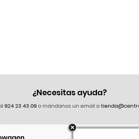
¿Necesitas ayuda?
al
924 23 43 09
o mándanos un email a
tienda@centr
owagen
Síguenos en Faceb