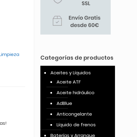
Limpieza
Categorías de productos
Aceites y Líquidos
Aceite ATF
Aceite hidráulico
AdBlue
Anticongelante
das!
Líquido de frenos
Baterías y Arranque