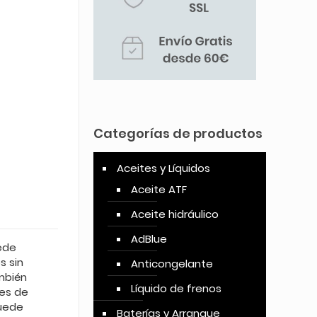
Categorías de productos
Aceites y Líquidos
Aceite ATF
Aceite hidráulico
AdBlue
ede
s sin
Anticongelante
mbién
Líquido de frenos
ses de
puede
Baterías y Arranque