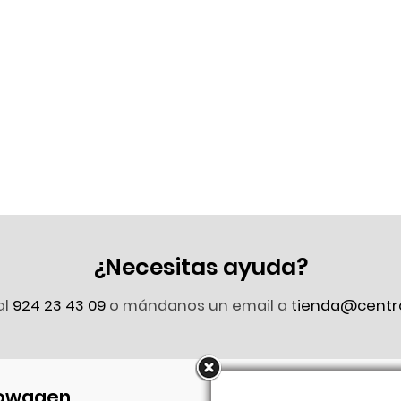
¿Necesitas ayuda?
al
924 23 43 09
o mándanos un email a
tienda@centr
owagen
Síguenos en Faceb