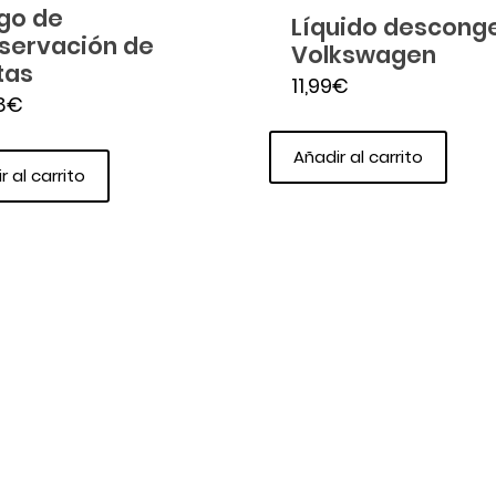
go de
Líquido descong
servación de
Volkswagen
tas
11,99
€
8
€
Añadir al carrito
r al carrito