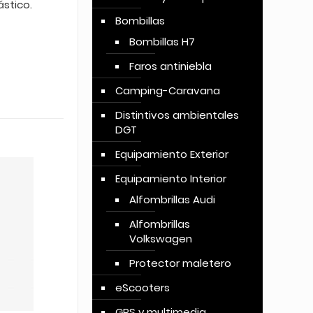
ástico.
Bombillas
Bombillas H7
Faros antiniebla
Camping-Caravana
Distintivos ambientales
DGT
Equipamiento Exterior
Equipamiento Interior
Alfombrillas Audi
Alfombrillas
Volkswagen
Protector maletero
eScooters
GPS y multimedia