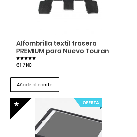
Alfombrilla textil trasera
PREMIUM para Nuevo Touran
61,71
€
Valorado en
5.00
de 5
Añadir al carrito
OFERTA