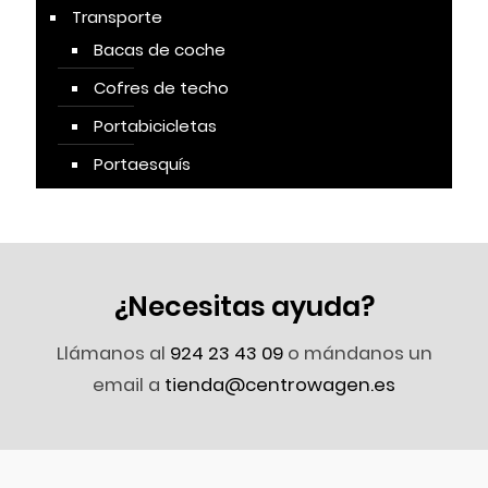
Transporte
Bacas de coche
Cofres de techo
Portabicicletas
Portaesquís
¿Necesitas ayuda?
Llámanos al
924 23 43 09
o mándanos un
email a
tienda@centrowagen.es