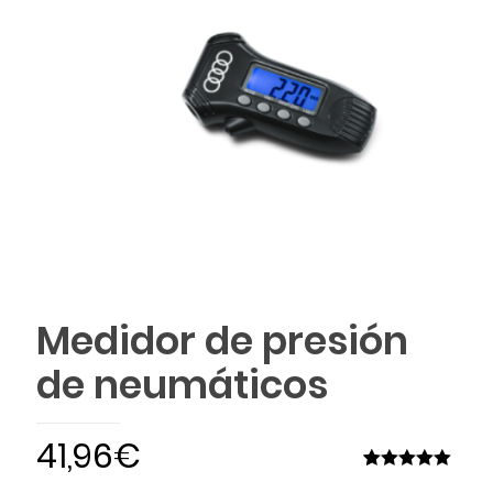
Medidor de presión
de neumáticos
41,96
€
Valorado
2