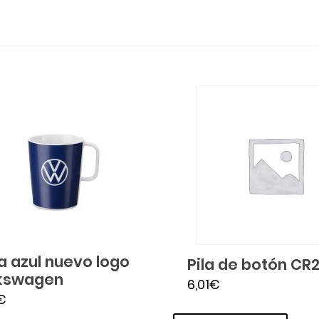
a azul nuevo logo
Pila de botón CR
kswagen
6,01
€
€