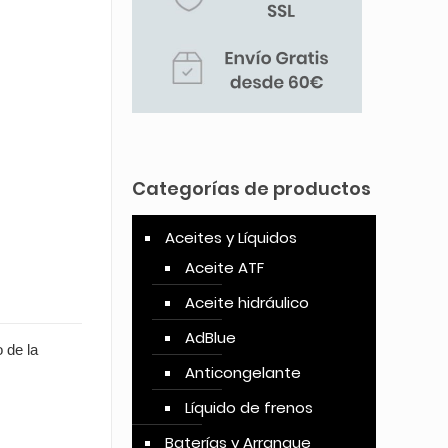
Categorías de productos
Aceites y Líquidos
Aceite ATF
Aceite hidráulico
AdBlue
 de la
Anticongelante
Líquido de frenos
Baterías y Arranque