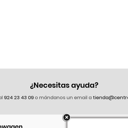
¿Necesitas ayuda?
al
924 23 43 09
o mándanos un email a
tienda@centr
owagen
Síguenos en Faceb