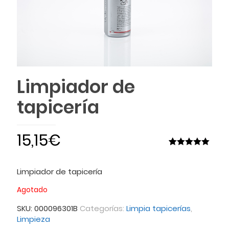
Limpiador de
tapicería
15,15
€
Valorado
1
5.00
sobre
5 basado
Limpiador de tapicería
en
puntuación
Agotado
de cliente
SKU:
000096301B
Categorías:
Limpia tapicerías
,
Limpieza