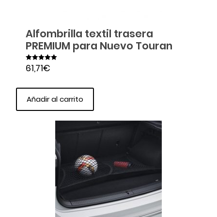
Alfombrilla textil trasera
PREMIUM para Nuevo Touran
61,71
€
Valorado en
5.00
de 5
Añadir al carrito