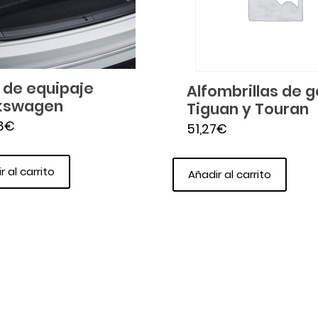
 de equipaje
Alfombrillas de 
kswagen
Tiguan y Touran
8
€
51,27
€
r al carrito
Añadir al carrito