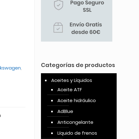
Categorías de productos
olkswagen
,
Aceites y Líquidos
Aceite ATF
Aceite hidráulico
AdBlue
n
Anticongelante
Líquido de frenos