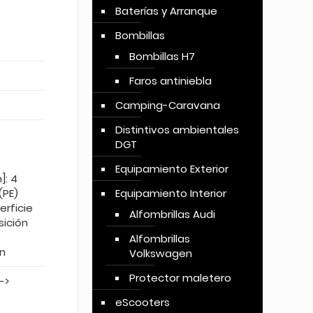
Baterías y Arranque
Bombillas
Bombillas H7
Faros antiniebla
Camping-Caravana
Distintivos ambientales
DGT
Equipamiento Exterior
]: 4
(PE)
Equipamiento Interior
erficie
Alfombrillas Audi
sición
Alfombrillas
n
Volkswagen
Protector maletero
->
eScooters