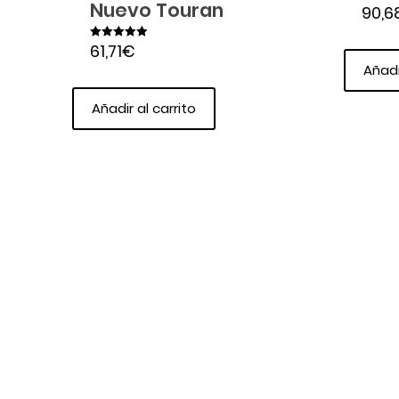
Nuevo Touran
90,6
61,71
€
Valorado en
5.00
Añadi
de 5
Añadir al carrito