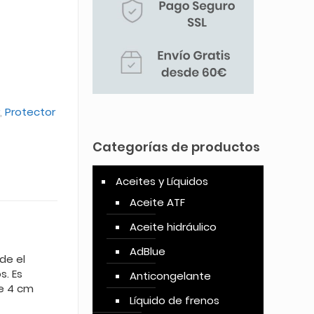
,
Protector
Categorías de productos
Aceites y Líquidos
Aceite ATF
Aceite hidráulico
AdBlue
de el
s. Es
Anticongelante
de 4 cm
Líquido de frenos