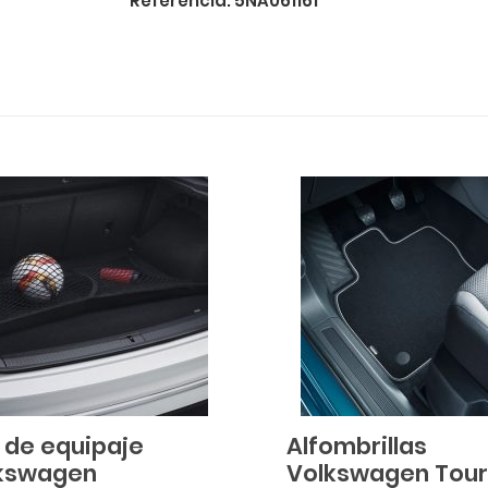
*Referencia: 5NA061161
 de equipaje
Alfombrillas
kswagen
Volkswagen Tou