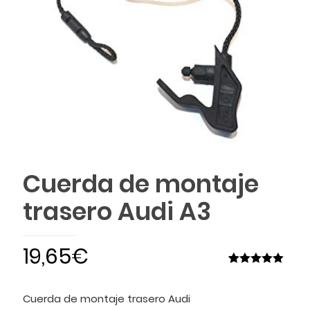
Cuerda de montaje
trasero Audi A3
19,65
€
Valorado
1
5.00
sobre
5 basado
Cuerda de montaje trasero Audi
en