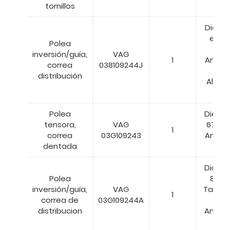
tornillos
Diáme
ext.: 
Polea
m
inversión/guía,
VAG
1
Ancho:
correa
038109244J
m
distribución
Altura:
m
Polea
Diamet
tensora,
VAG
67,5
1
correa
03G109243
Ancho:
dentada
m
Diamet
Polea
80 
inversión/guía,
VAG
Taladro
1
correa de
03G109244A
m
distribucion
Ancho:
m