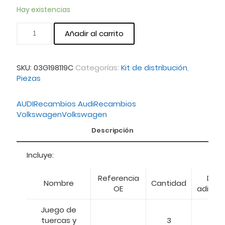
Hay existencias
Añadir al carrito
SKU:
03G198119C
Categorías:
Kit de distribución
,
Piezas
AUDI
Recambios Audi
Recambios
Volkswagen
Volkswagen
Descripción
Incluye:
Referencia
Dat
Nombre
Cantidad
OE
adicion
Juego de
tuercas y
3