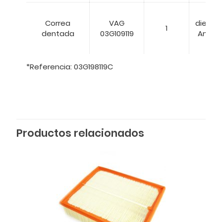
Núm
Correa
VAG
dientes
1
dentada
03G109119
Ancho:
m
*Referencia: 03G198119C
Productos relacionados