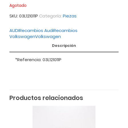
Agotado
SKU:
03L121011P
Categoría:
Piezas
AUDI
Recambios Audi
Recambios
Volkswagen
Volkswagen
Descripción
*Referencia: 03L121011P
Productos relacionados