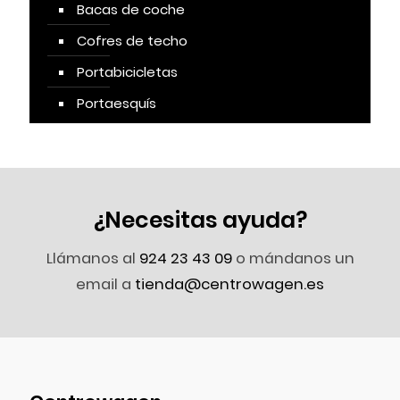
Bacas de coche
Cofres de techo
Portabicicletas
Portaesquís
¿Necesitas ayuda?
Llámanos al
924 23 43 09
o mándanos un
email a
tienda@centrowagen.es