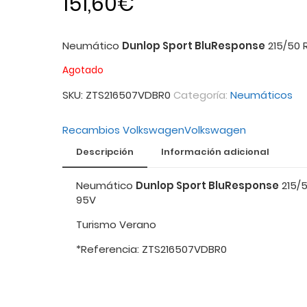
151,60
€
Neumático
Dunlop Sport BluResponse
215/50 R
Agotado
SKU:
ZTS216507VDBR0
Categoría:
Neumáticos
Recambios Volkswagen
Volkswagen
Descripción
Información adicional
Neumático
Dunlop Sport BluResponse
215/5
95V
Turismo Verano
*Referencia: ZTS216507VDBR0