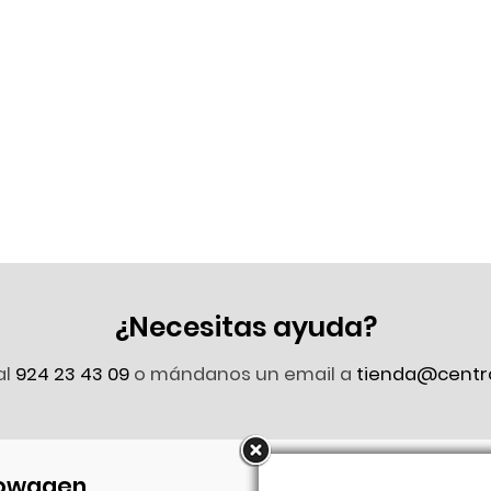
¿Necesitas ayuda?
al
924 23 43 09
o mándanos un email a
tienda@centr
owagen
Síguenos en Faceb