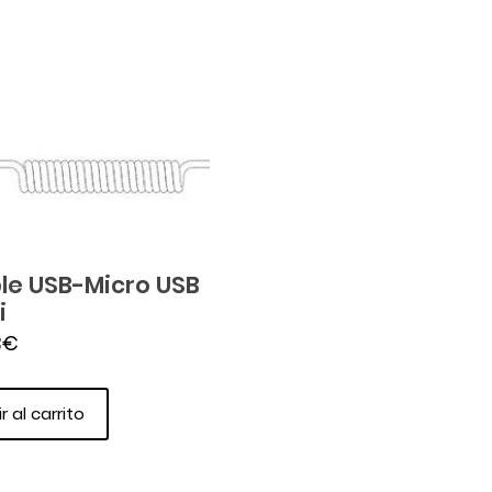
le USB-Micro USB
i
3
€
r al carrito