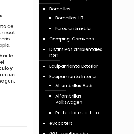
Bombillas
s
Bombillas H7
to de
Faros antiniebla
Connect
sario
Camping-Caravana
pple.
Distintivos ambientales
DGT
bar la
el
Equipamiento Exterior
culo y
n en un
Equipamiento Interior
swagen.
Alfombrillas Audi
Alfombrillas
Volkswagen
Protector maletero
eScooters
GPS y multimedia