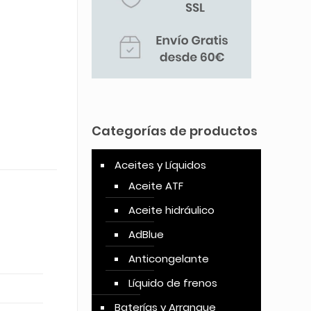
Categorías de productos
Aceites y Líquidos
Aceite ATF
Aceite hidráulico
AdBlue
Anticongelante
Líquido de frenos
Baterías y Arranque