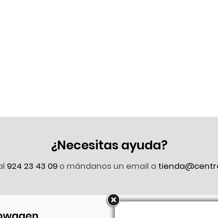
¿Necesitas ayuda?
al
924 23 43 09
o mándanos un email a
tienda@centr
owagen
Síguenos en Faceb