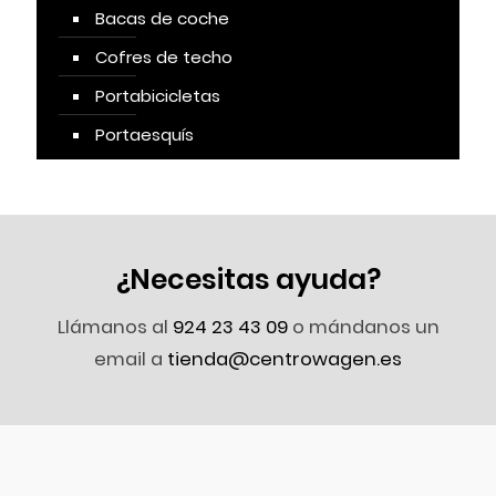
Bacas de coche
Cofres de techo
Portabicicletas
Portaesquís
¿Necesitas ayuda?
Llámanos al
924 23 43 09
o mándanos un
email a
tienda@centrowagen.es