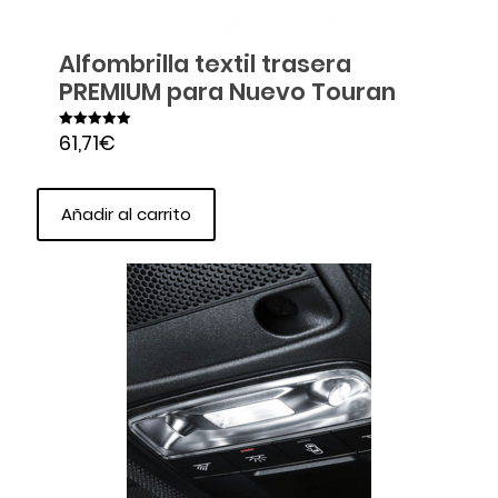
Alfombrilla textil trasera
PREMIUM para Nuevo Touran
61,71
€
Valorado en
5.00
de 5
Añadir al carrito