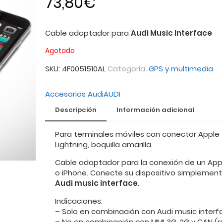
73,80
€
Cable adaptador para
Audi Music Interface
Agotado
SKU:
4F0051510AL
Categoría:
GPS y multimedia
Accesorios Audi
AUDI
Descripción
Información adicional
Para terminales móviles con conector Apple
Lightning, boquilla amarilla.
Cable adaptador para la conexión de un App
o iPhone. Conecte su dispositivo simplement
Audi music interface
.
Indicaciones:
– Solo en combinación con Audi music interf
– No en combinación con MMI 3G, 2G y CAN (r