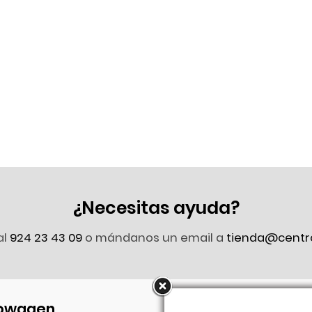
¿Necesitas ayuda?
al
924 23 43 09
o mándanos un email a
tienda@centr
owagen
Síguenos en Faceb