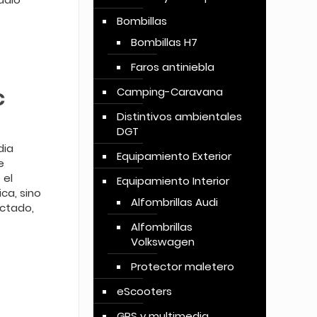
Bombillas
Bombillas H7
Faros antiniebla
c
Camping-Caravana
Distintivos ambientales
DGT
dia
Equipamiento Exterior
e
 el
Equipamiento Interior
ca, sino
Alfombrillas Audi
ctado,
Alfombrillas
Volkswagen
Protector maletero
eScooters
GPS y multimedia