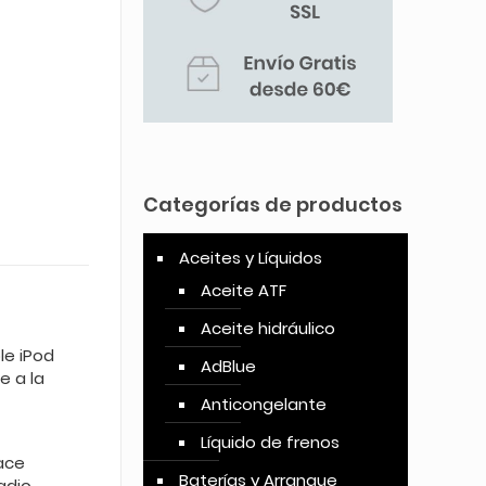
Categorías de productos
Aceites y Líquidos
Aceite ATF
Aceite hidráulico
le iPod
AdBlue
e a la
Anticongelante
Líquido de frenos
ace
Baterías y Arranque
adio