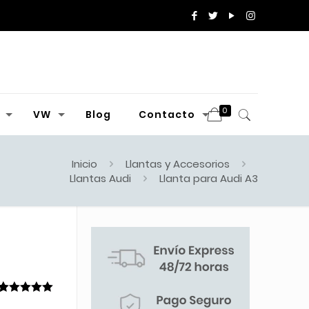
0
VW
Blog
Contacto
Inicio
Llantas y Accesorios
Llantas Audi
Llanta para Audi A3
Valorado
1