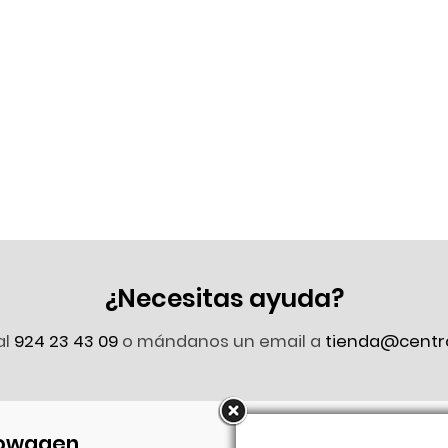
¿Necesitas ayuda?
al
924 23 43 09
o mándanos un email a
tienda@centr
owagen
Síguenos en Faceb