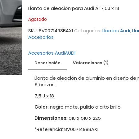
Llanta de aleación para Audi A1 7,5J x 18
Agotado
SKU:
8V0071498BAX1
Categorías:
Llantas Audi
,
Lla
Accesorios
Accesorios Audi
AUDI
Descripción
Valoraciones (1)
Llanta de aleación de aluminio en diseño de 
5 brazos.
7,5 J x 18
Color
: negro mate, pulido a alto brillo.
Dimensiones
: 510 x 510 x 225
*Referencia: 8V0071498BAX1