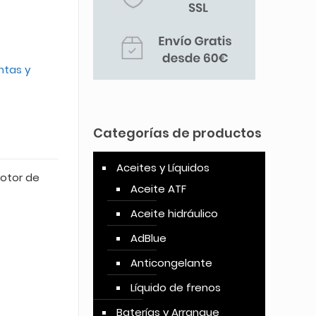
5.00
sobre
5 basado
en
puntuación
de cliente
ntas y
Categorías de productos
Aceites y Líquidos
rotor de
Aceite ATF
Aceite hidráulico
AdBlue
Anticongelante
Líquido de frenos
Baterías y Arranque