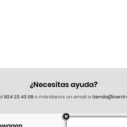
¿Necesitas ayuda?
al
924 23 43 09
o mándanos un email a
tienda@centr
owagen
Síguenos en Faceb