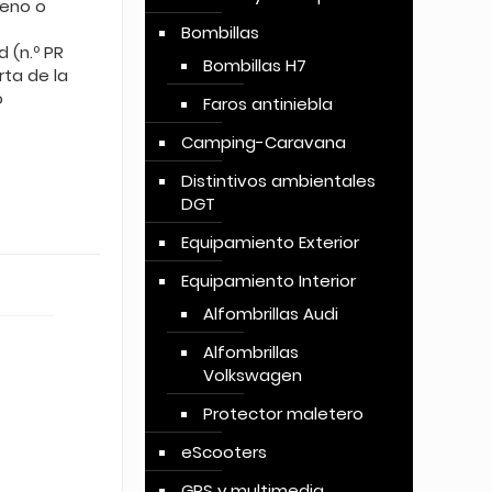
reno o
Bombillas
 (n.º PR
Bombillas H7
ta de la
o
Faros antiniebla
Camping-Caravana
Distintivos ambientales
DGT
Equipamiento Exterior
Equipamiento Interior
Alfombrillas Audi
Alfombrillas
Volkswagen
Protector maletero
eScooters
GPS y multimedia