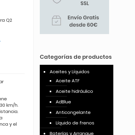
ra Q2
r
Categorías de productos
Aceites y Líquidos
Aceite ATF
ar
Aceite hidráulico
ene
AdBlue
 30 km/h.
stancia.
Anticongelante
a
Líquido de frenos
nca y el
Baterías y Arranque