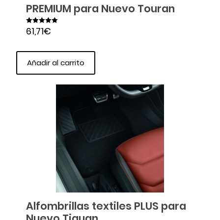
PREMIUM para Nuevo Touran
61,71
€
Valorado en
5.00
de 5
Añadir al carrito
Alfombrillas textiles PLUS para
Nuevo Tiguan