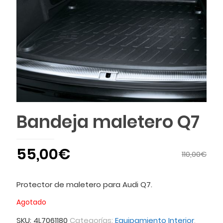
Bandeja maletero Q7
55,00
€
110,00
€
Protector de maletero para Audi Q7.
Agotado
SKU:
4L7061180
Categorías:
Equipamiento Interior
,