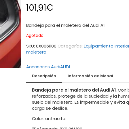
101,91
€
Bandeja para el maletero del Audi A1
Agotado
SKU:
8X0061180
Categorías:
Equipamiento Interio
maletero
Accesorios Audi
AUDI
Descripción
Información adicional
Bandeja para el maletero del Audi A1
. Con
reforzados, protege de la suciedad y la hum
suelo del maletero. Es impermeable y evita q
carga se deslice.
Color: antracita.
*Referencia: 8X0 061 180