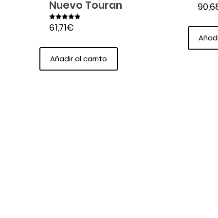
Nuevo Touran
90,6
61,71
€
Valorado en
5.00
Añadi
de 5
Añadir al carrito