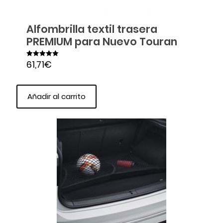
Alfombrilla textil trasera
PREMIUM para Nuevo Touran
61,71
€
Valorado en
5.00
de 5
Añadir al carrito