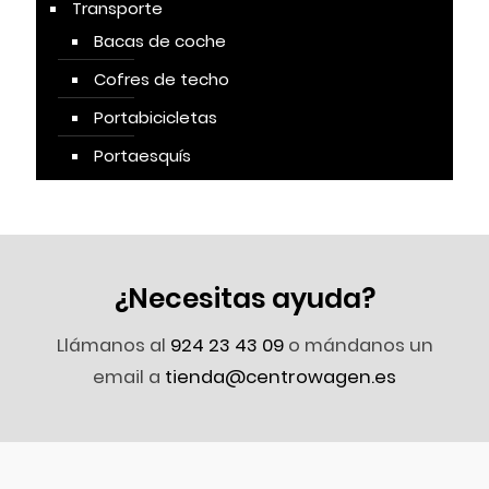
Transporte
Bacas de coche
Cofres de techo
Portabicicletas
Portaesquís
¿Necesitas ayuda?
Llámanos al
924 23 43 09
o mándanos un
email a
tienda@centrowagen.es