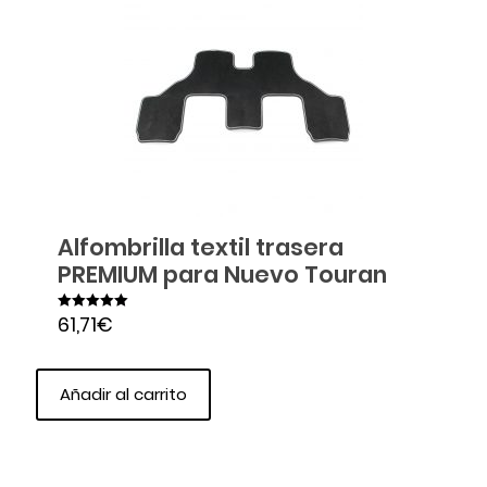
Alfombrilla textil trasera
PREMIUM para Nuevo Touran
61,71
€
Valorado en
5.00
de 5
Añadir al carrito