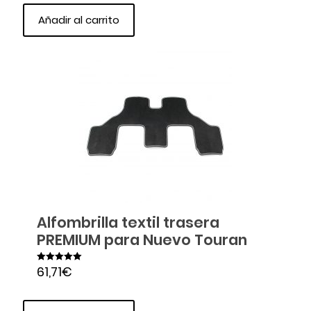
Añadir al carrito
Alfombrilla textil trasera
PREMIUM para Nuevo Touran
61,71
€
Valorado en
5.00
de 5