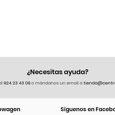
¿Necesitas ayuda?
al
924 23 43 09
o mándanos un email a
tienda@centr
owagen
Síguenos en Faceb