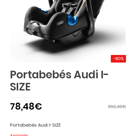
-80%
Portabebés Audi I-
SIZE
78,48
€
392,40
€
Portabebés Audi I-SIZE
Agotado