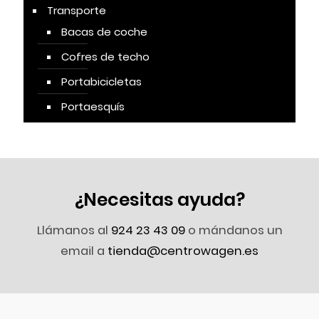
Transporte
Bacas de coche
Cofres de techo
Portabicicletas
Portaesquís
¿Necesitas ayuda?
Llámanos al
924 23 43 09
o mándanos un
email a
tienda@centrowagen.es