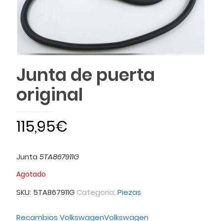
Junta de puerta
original
115,95
€
Junta
5TA867911G
Agotado
SKU:
5TA867911G
Categoría:
Piezas
Recambios Volkswagen
Volkswagen