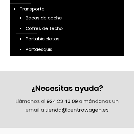
Transporte
Bacas de coche
Cofres de techo
Portabicicletas
Portaesquís
¿Necesitas ayuda?
Llámanos al
924 23 43 09
o mándanos un
email a
tienda@centrowagen.es