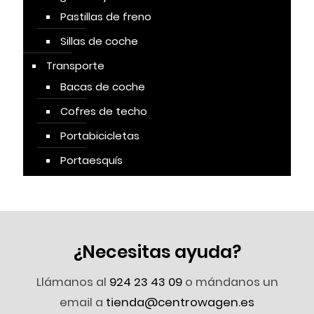
Pastillas de freno
Sillas de coche
Transporte
Bacas de coche
Cofres de techo
Portabicicletas
Portaesquís
¿Necesitas ayuda?
Llámanos al
924 23 43 09
o mándanos un
email a
tienda@centrowagen.es