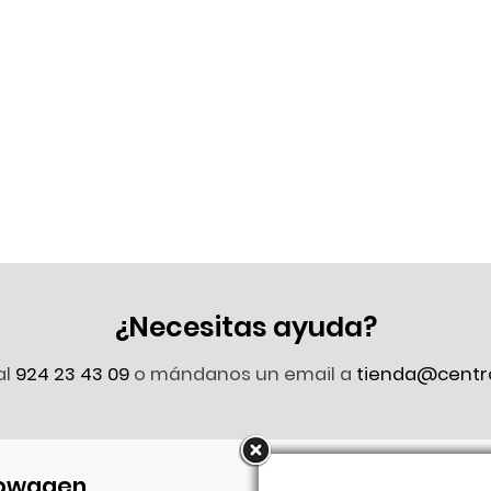
¿Necesitas ayuda?
al
924 23 43 09
o mándanos un email a
tienda@centr
owagen
Síguenos en Faceb