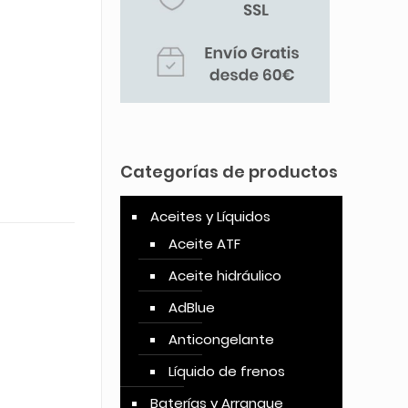
Categorías de productos
Aceites y Líquidos
Aceite ATF
Aceite hidráulico
AdBlue
Anticongelante
Líquido de frenos
Baterías y Arranque