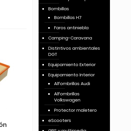
Bombillas
Bombillas H7
Faros antiniebla
Camping-Caravana
Distintivos ambientales
DGT
Equipamiento Exterior
Equipamiento Interior
Alfombrillas Audi
Alfombrillas
Volkswagen
Protector maletero
eScooters
ón
GPS y multimedia