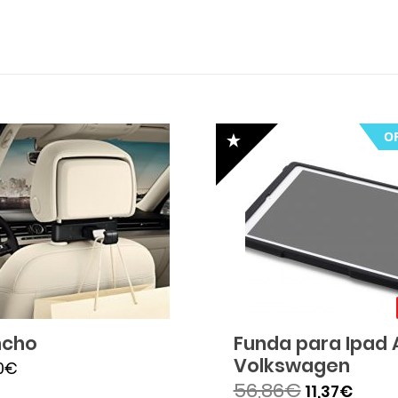
O
cho
Funda para Ipad A
Volkswagen
0
€
56,86
€
11,37
€