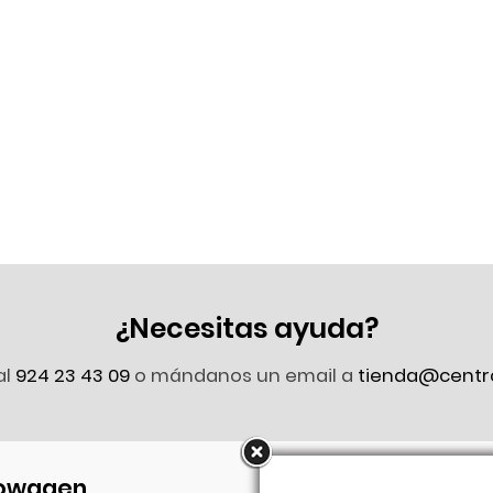
¿Necesitas ayuda?
al
924 23 43 09
o mándanos un email a
tienda@centr
owagen
Síguenos en Faceb