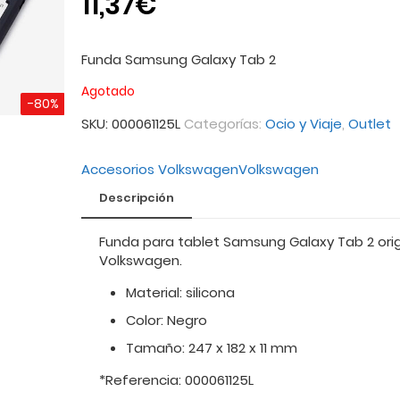
11,37
€
Funda Samsung Galaxy Tab 2
Agotado
-80%
SKU:
000061125L
Categorías:
Ocio y Viaje
,
Outlet
Accesorios Volkswagen
Volkswagen
Descripción
Funda para tablet Samsung Galaxy Tab 2 orig
Volkswagen.
Material: silicona
Color: Negro
Tamaño: 247 x 182 x 11 mm
*Referencia: 000061125L