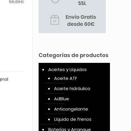
56,86
€
Categorías de productos
Aceites y Líquidos
Aceite ATF
inal
Aceite hidráulico
AdBlue
Anticongelante
Líquido de frenos
Baterías y Arranque