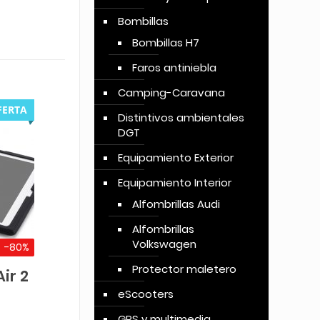
Bombillas
Bombillas H7
Faros antiniebla
Camping-Caravana
FERTA
Distintivos ambientales
DGT
Equipamiento Exterior
Equipamiento Interior
Alfombrillas Audi
Alfombrillas
Volkswagen
-80%
Protector maletero
ir 2
eScooters
GPS y multimedia