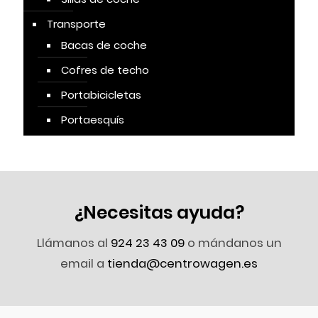
Transporte
Bacas de coche
Cofres de techo
Portabicicletas
Portaesquís
¿Necesitas ayuda?
Llámanos al
924 23 43 09
o mándanos un
email a
tienda@centrowagen.es