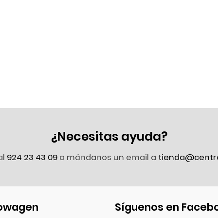
¿Necesitas ayuda?
al
924 23 43 09
o mándanos un email a
tienda@centr
owagen
Síguenos en Faceb