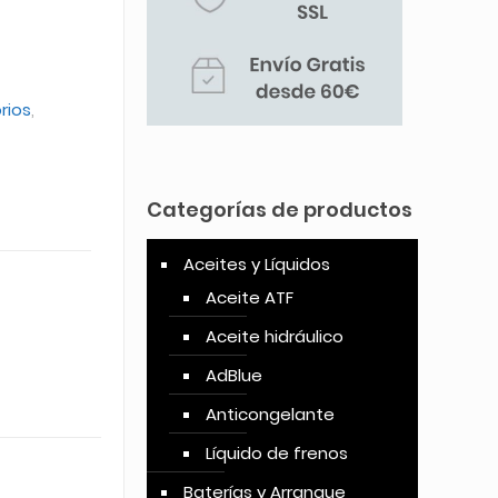
rios
,
Categorías de productos
Aceites y Líquidos
Aceite ATF
Aceite hidráulico
AdBlue
Anticongelante
Líquido de frenos
Baterías y Arranque