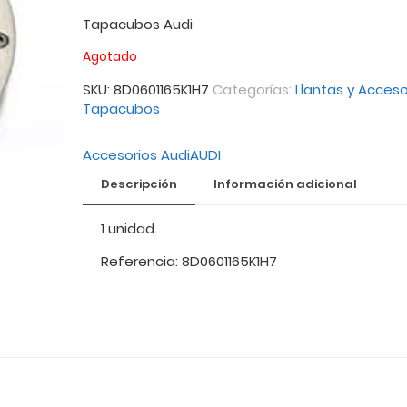
Tapacubos Audi
Agotado
SKU:
8D0601165K1H7
Categorías:
Llantas y Acceso
Tapacubos
Accesorios Audi
AUDI
Descripción
Información adicional
1 unidad.
Referencia: 8D0601165K1H7