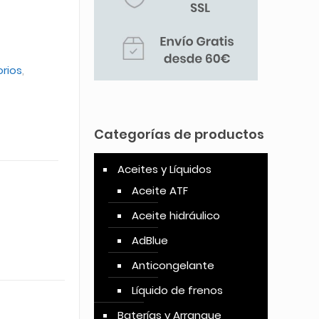
orios
,
Categorías de productos
Aceites y Líquidos
Aceite ATF
Aceite hidráulico
AdBlue
Anticongelante
Líquido de frenos
Baterías y Arranque