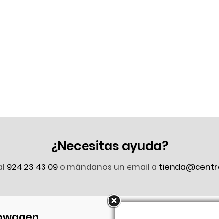
¿Necesitas ayuda?
al
924 23 43 09
o mándanos un email a
tienda@centr
owagen
Síguenos en Faceb