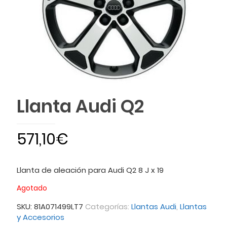
Llanta Audi Q2
571,10
€
Llanta de aleación para Audi Q2 8 J x 19
Agotado
SKU:
81A071499LT7
Categorías:
Llantas Audi
,
Llantas
y Accesorios