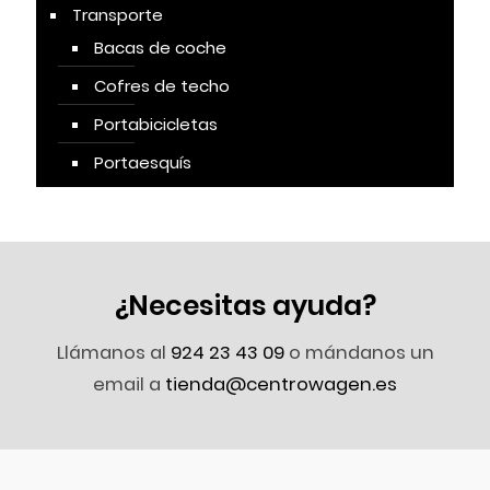
Transporte
Bacas de coche
Cofres de techo
Portabicicletas
Portaesquís
¿Necesitas ayuda?
Llámanos al
924 23 43 09
o mándanos un
email a
tienda@centrowagen.es