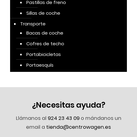
Pastillas de freno
Sillas de coche
Transporte
Bacas de coche
Cofres de techo
Portabicicletas
Portaesquís
¿Necesitas ayuda?
Llámanos al
924 23 43 09
o mándanos un
email a
tienda@centrowagen.es